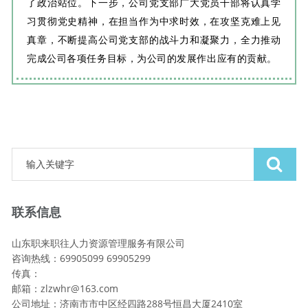
了政治站位。下一步，公司党支部广大党员干部将认真学
习贯彻党史精神，在担当作为中求时效，在攻坚克难上见
真章，不断提高公司党支部的战斗力和凝聚力，全力推动
完成公司各项任务目标，为公司的发展作出应有的贡献。
联系信息
山东职来职往人力资源管理服务有限公司
咨询热线：69905099 69905299
传真：
邮箱：zlzwhr@163.com
公司地址：济南市市中区经四路288号恒昌大厦2410室